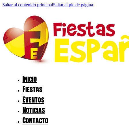
Saltar al contenido principal
Saltar al pie de página
Inicio
Fiestas
Eventos
Noticias
Contacto