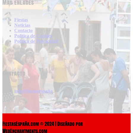
Más enlaces
Fiestas
Noticias
Contacto
Politica de Cookies
Politica de Privacidad
Contacto
info@fiestasespaña
FiestasEspaña.com © 2024 | Diseñado por
WebEnchantments.com