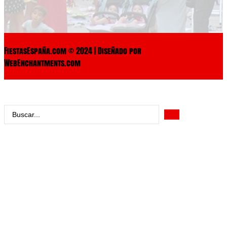
FiestasEspaña.com © 2024 | Diseñado por
WebEnchantments.com
Search
...