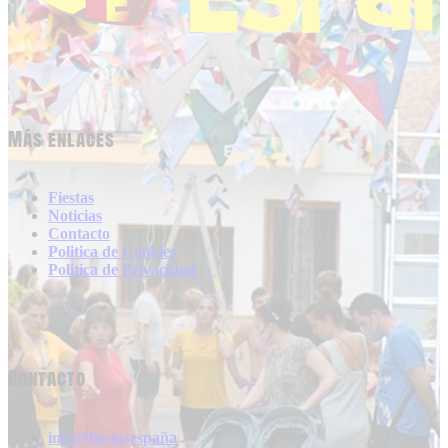
Más enlaces
Fiestas
Noticias
Contacto
Politica de Cookies
Politica de Privacidad
Contacto
info@fiestasespaña