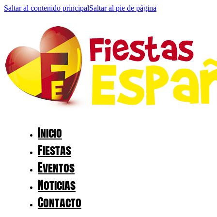
Saltar al contenido principal
Saltar al pie de página
Inicio
Fiestas
Eventos
Noticias
Contacto