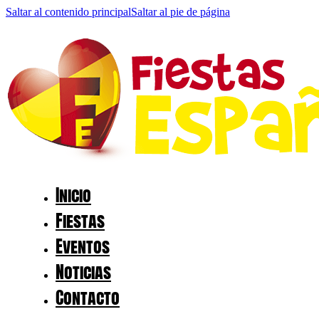
Saltar al contenido principal
Saltar al pie de página
Inicio
Fiestas
Eventos
Noticias
Contacto