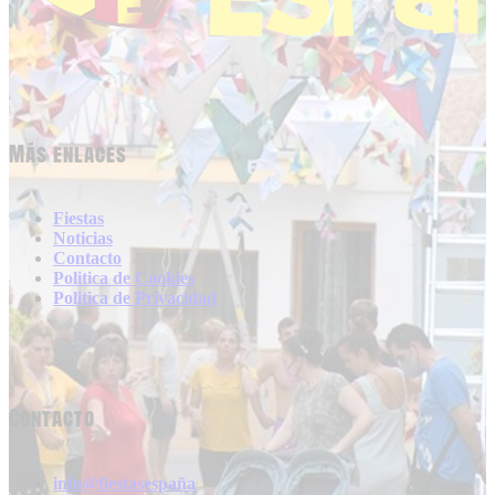
Más enlaces
Fiestas
Noticias
Contacto
Politica de Cookies
Politica de Privacidad
Contacto
info@fiestasespaña