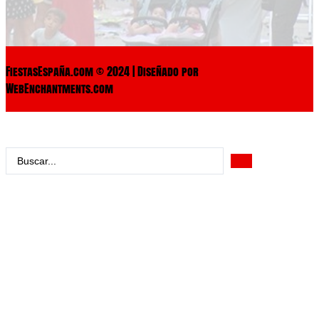
FiestasEspaña.com © 2024 | Diseñado por
WebEnchantments.com
Search
...