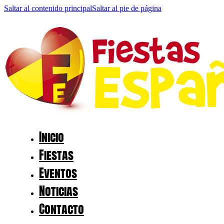
Saltar al contenido principal
Saltar al pie de página
Inicio
Fiestas
Eventos
Noticias
Contacto