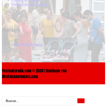
Politica de Privacidad
Contacto
info@fiestasespaña
FiestasEspaña.com © 2024 | Diseñado por
WebEnchantments.com
Search
...