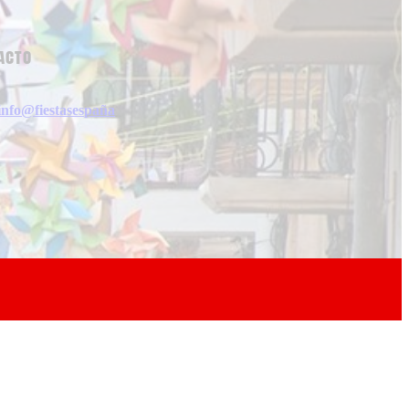
acto
info@fiestasespaña