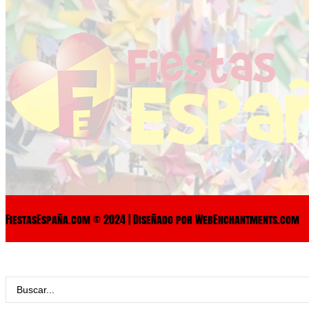
FiestasEspaña.com © 2024 | Diseñado por WebEnchantments.com
Search
...