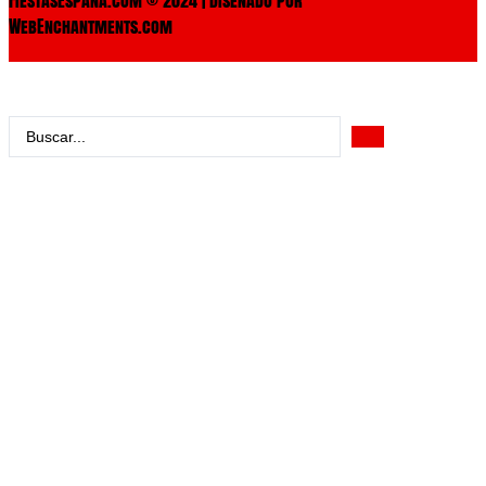
WebEnchantments.com
Search
...