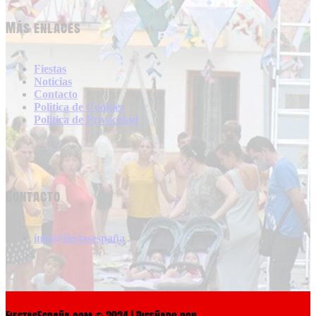
Más enlaces
Fiestas
Noticias
Contacto
Politica de Cookies
Politica de Privacidad
Contacto
info@fiestasespaña
FiestasEspaña.com © 2024 | Diseñado por