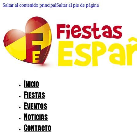
Saltar al contenido principal
Saltar al pie de página
Inicio
Fiestas
Eventos
Noticias
Contacto