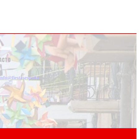
acto
info@fiestasespaña