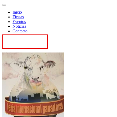
Inicio
Fiestas
Eventos
Noticias
Contacto
Contactar