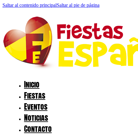
Saltar al contenido principal
Saltar al pie de página
Inicio
Fiestas
Eventos
Noticias
Contacto