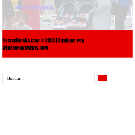
info@fiestasespaña
FiestasEspaña.com © 2024 | Diseñado por
WebEnchantments.com
Search
...