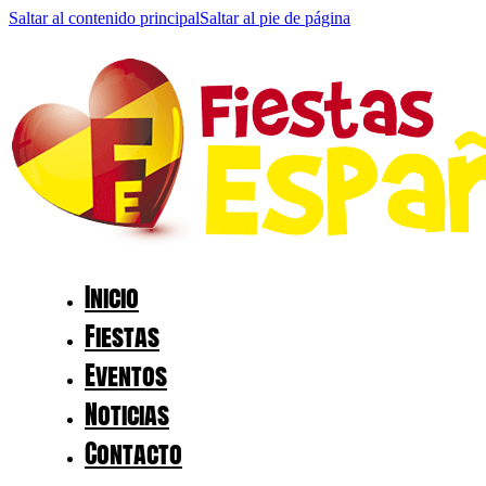
Saltar al contenido principal
Saltar al pie de página
Inicio
Fiestas
Eventos
Noticias
Contacto