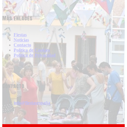
Más enlaces
Fiestas
Noticias
Contacto
Politica de Cookies
Politica de Privacidad
Contacto
info@fiestasespaña