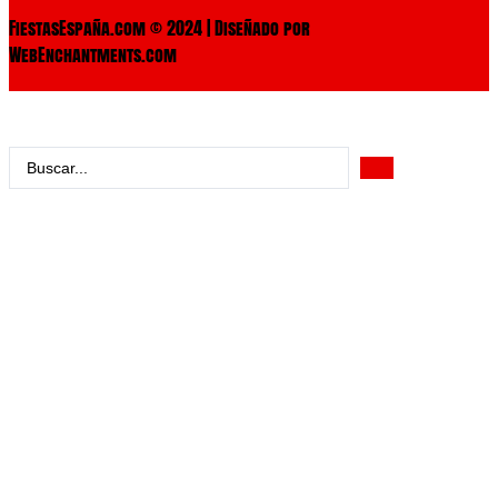
FiestasEspaña.com © 2024 | Diseñado por
WebEnchantments.com
Search
...