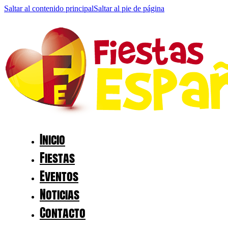
Saltar al contenido principal
Saltar al pie de página
Inicio
Fiestas
Eventos
Noticias
Contacto