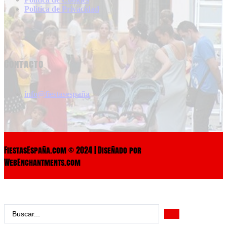
Politica de Privacidad
Contacto
info@fiestasespaña
FiestasEspaña.com © 2024 | Diseñado por
WebEnchantments.com
Search
...