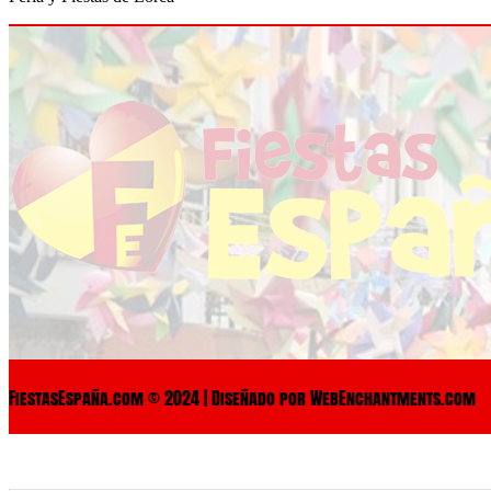
FiestasEspaña.com © 2024 | Diseñado por WebEnchantments.com