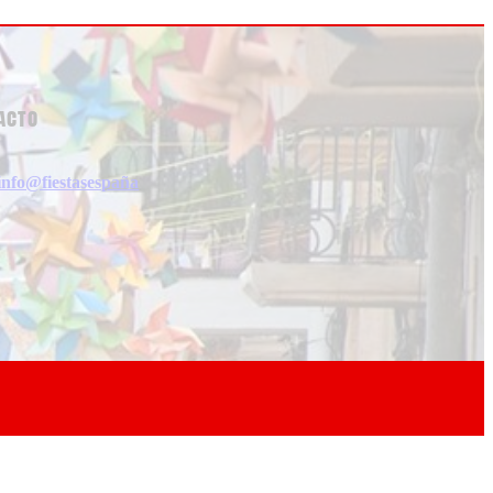
acto
info@fiestasespaña