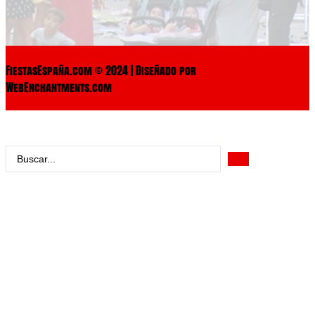
FiestasEspaña.com © 2024 | Diseñado por
WebEnchantments.com
Search
...