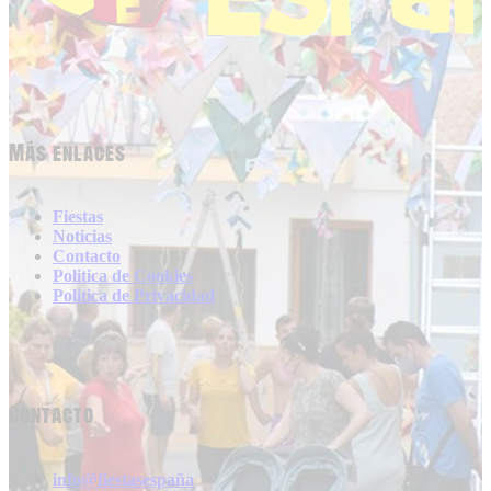
Más enlaces
Fiestas
Noticias
Contacto
Politica de Cookies
Politica de Privacidad
Contacto
info@fiestasespaña