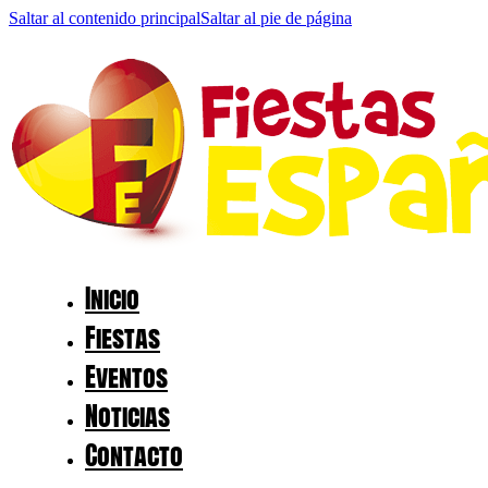
Saltar al contenido principal
Saltar al pie de página
Inicio
Fiestas
Eventos
Noticias
Contacto