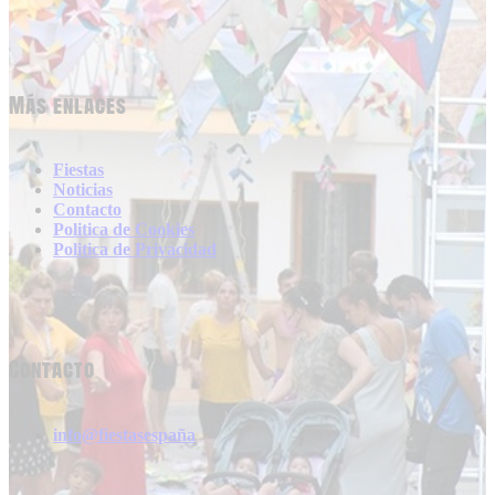
Más enlaces
Fiestas
Noticias
Contacto
Politica de Cookies
Politica de Privacidad
Contacto
info@fiestasespaña