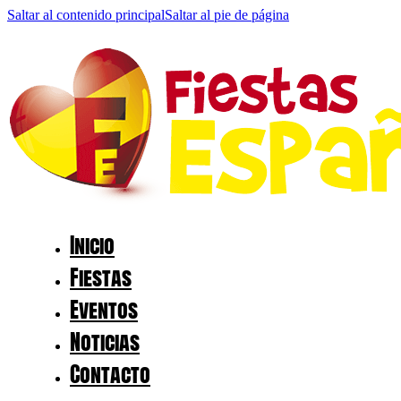
Saltar al contenido principal
Saltar al pie de página
Inicio
Fiestas
Eventos
Noticias
Contacto