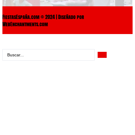
FiestasEspaña.com © 2024 | Diseñado por
WebEnchantments.com
Search
...