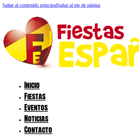
Saltar al contenido principal
Saltar al pie de página
Inicio
Fiestas
Eventos
Noticias
Contacto