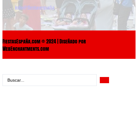
info@fiestasespaña
FiestasEspaña.com © 2024 | Diseñado por
WebEnchantments.com
Search
...