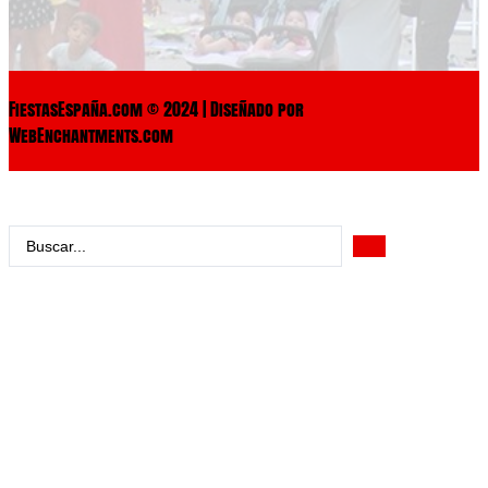
FiestasEspaña.com © 2024 | Diseñado por
WebEnchantments.com
Search
...