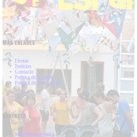
Más enlaces
Fiestas
Noticias
Contacto
Politica de Cookies
Politica de Privacidad
Contacto
info@fiestasespaña