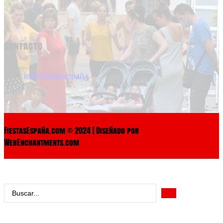
Contacto
info@fiestasespaña
FiestasEspaña.com © 2024 | Diseñado por
WebEnchantments.com
Search
...