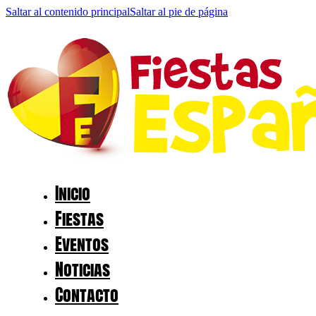
Saltar al contenido principal
Saltar al pie de página
Inicio
Fiestas
Eventos
Noticias
Contacto