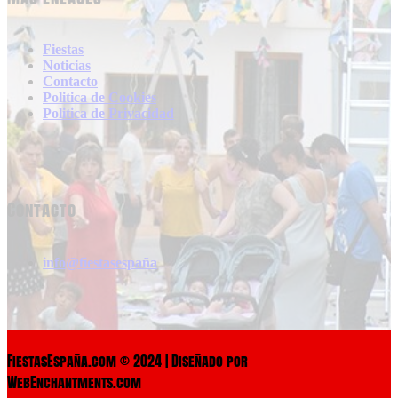
Fiestas
Noticias
Contacto
Politica de Cookies
Politica de Privacidad
Contacto
info@fiestasespaña
FiestasEspaña.com © 2024 | Diseñado por
WebEnchantments.com