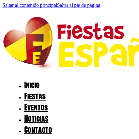
Saltar al contenido principal
Saltar al pie de página
Inicio
Fiestas
Eventos
Noticias
Contacto