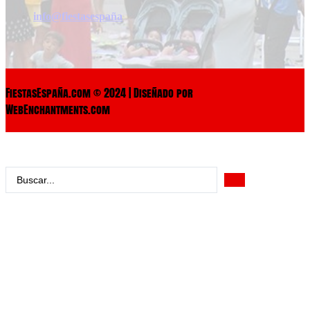
info@fiestasespaña
FiestasEspaña.com © 2024 | Diseñado por
WebEnchantments.com
Search
...