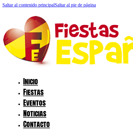
Saltar al contenido principal
Saltar al pie de página
Inicio
Fiestas
Eventos
Noticias
Contacto