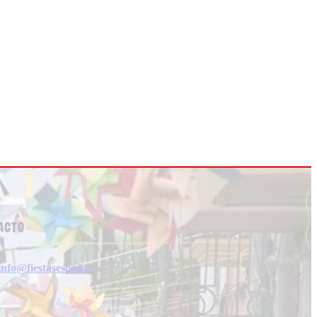
acto
info@fiestasespaña