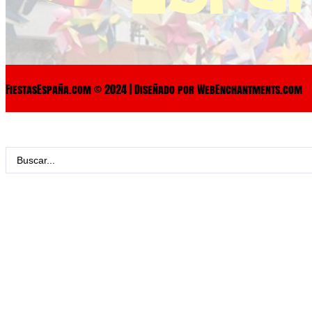
FiestasEspaña.com © 2024 | Diseñado por WebEnchantments.com
Search
...