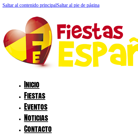
Saltar al contenido principal
Saltar al pie de página
Inicio
Fiestas
Eventos
Noticias
Contacto