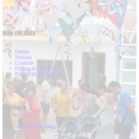
Más enlaces
Fiestas
Noticias
Contacto
Politica de Cookies
Politica de Privacidad
Contacto
info@fiestasespaña