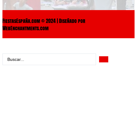
FiestasEspaña.com © 2024 | Diseñado por
WebEnchantments.com
Search
...