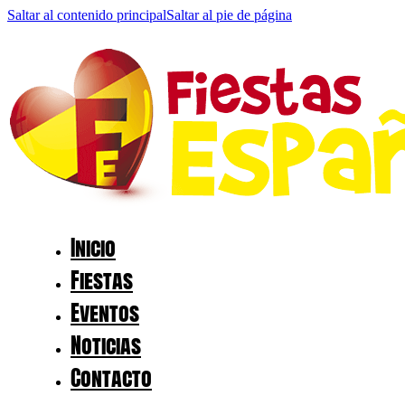
Saltar al contenido principal
Saltar al pie de página
Inicio
Fiestas
Eventos
Noticias
Contacto