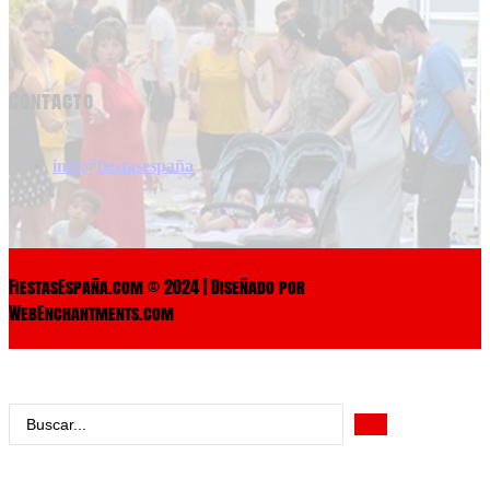
Contacto
info@fiestasespaña
FiestasEspaña.com © 2024 | Diseñado por
WebEnchantments.com
Search
...