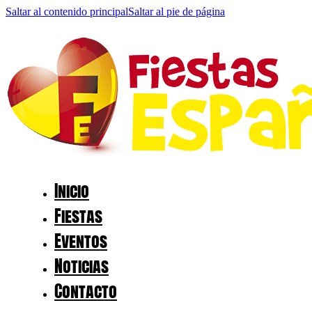
Saltar al contenido principal
Saltar al pie de página
Inicio
Fiestas
Eventos
Noticias
Contacto