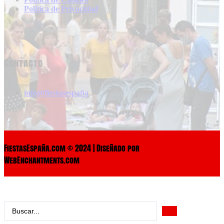
Politica de Privacidad
Contacto
info@fiestasespaña
FiestasEspaña.com © 2024 | Diseñado por
WebEnchantments.com
Search
...