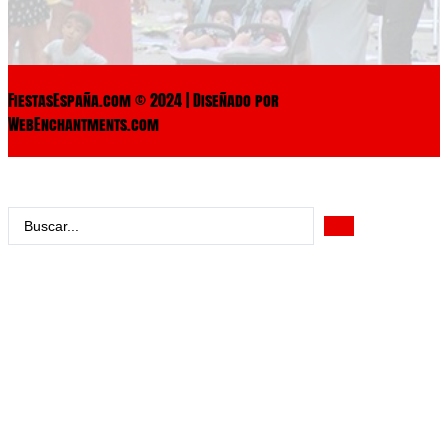
FiestasEspaña.com © 2024 | Diseñado por
WebEnchantments.com
Search
...