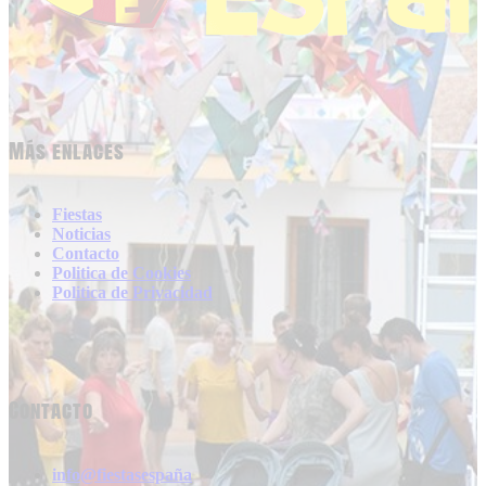
Más enlaces
Fiestas
Noticias
Contacto
Politica de Cookies
Politica de Privacidad
Contacto
info@fiestasespaña