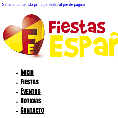
Saltar al contenido principal
Saltar al pie de página
Inicio
Fiestas
Eventos
Noticias
Contacto