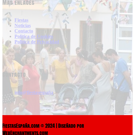
Más enlaces
Fiestas
Noticias
Contacto
Politica de Cookies
Politica de Privacidad
Contacto
info@fiestasespaña
FiestasEspaña.com © 2024 | Diseñado por
WebEnchantments.com