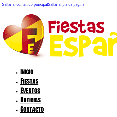
Saltar al contenido principal
Saltar al pie de página
Inicio
Fiestas
Eventos
Noticias
Contacto