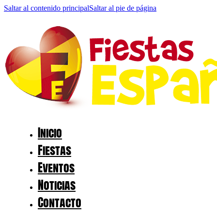
Saltar al contenido principal
Saltar al pie de página
Inicio
Fiestas
Eventos
Noticias
Contacto