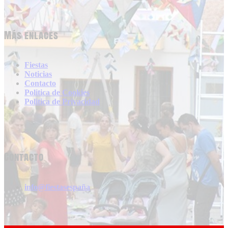
Más enlaces
Fiestas
Noticias
Contacto
Politica de Cookies
Politica de Privacidad
Contacto
info@fiestasespaña