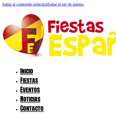
Saltar al contenido principal
Saltar al pie de página
Inicio
Fiestas
Eventos
Noticias
Contacto