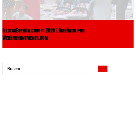
FiestasEspaña.com © 2024 | Diseñado por
WebEnchantments.com
Search
...