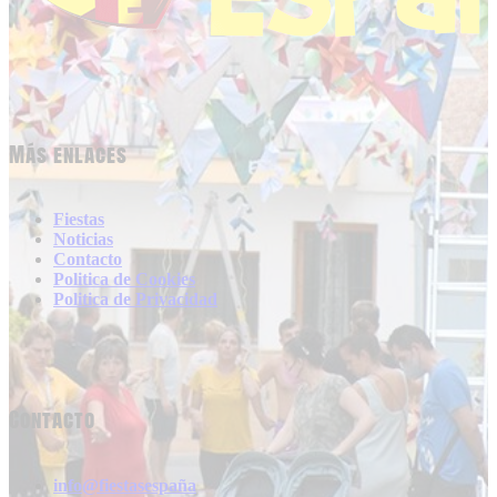
Más enlaces
Fiestas
Noticias
Contacto
Politica de Cookies
Politica de Privacidad
Contacto
info@fiestasespaña