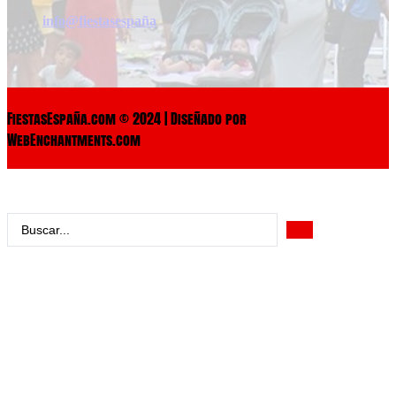
info@fiestasespaña
FiestasEspaña.com © 2024 | Diseñado por
WebEnchantments.com
Search
...