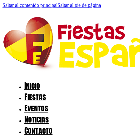
Saltar al contenido principal
Saltar al pie de página
Inicio
Fiestas
Eventos
Noticias
Contacto