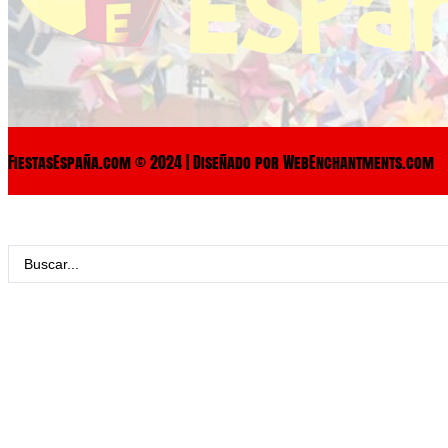
FiestasEspaña.com © 2024 | Diseñado por WebEnchantments.com
Search
...