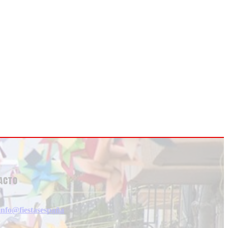
acto
info@fiestasespaña