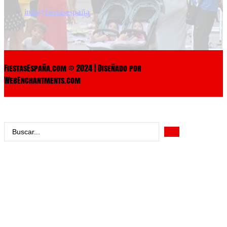
info@fiestasespaña
FiestasEspaña.com © 2024 | Diseñado por
WebEnchantments.com
Search
...