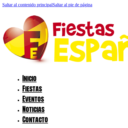
Saltar al contenido principal
Saltar al pie de página
Inicio
Fiestas
Eventos
Noticias
Contacto