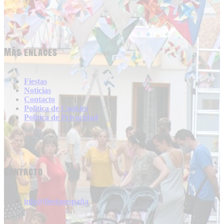
Más enlaces
Fiestas
Noticias
Contacto
Politica de Cookies
Politica de Privacidad
Contacto
info@fiestasespaña