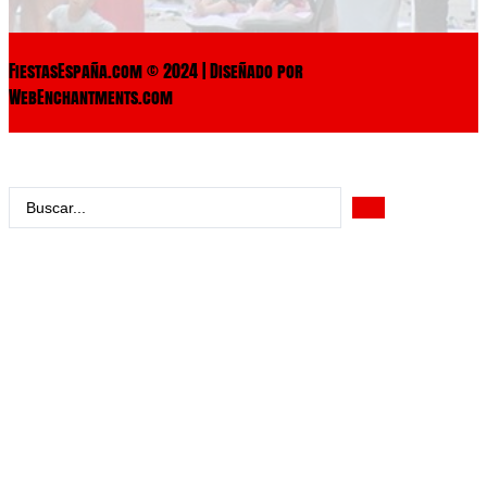
FiestasEspaña.com © 2024 | Diseñado por
WebEnchantments.com
Search
...