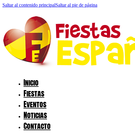
Saltar al contenido principal
Saltar al pie de página
Inicio
Fiestas
Eventos
Noticias
Contacto