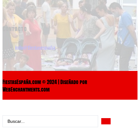
Contacto
info@fiestasespaña
FiestasEspaña.com © 2024 | Diseñado por
WebEnchantments.com
Search
...