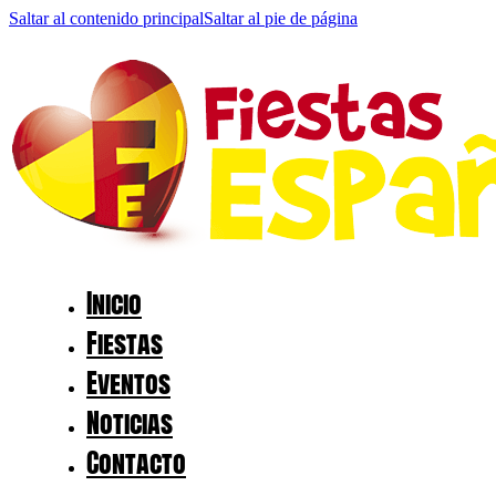
Saltar al contenido principal
Saltar al pie de página
Inicio
Fiestas
Eventos
Noticias
Contacto