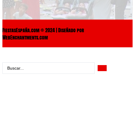
FiestasEspaña.com © 2024 | Diseñado por
WebEnchantments.com
Search
...