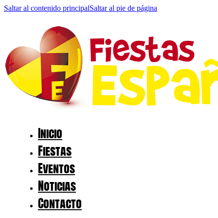
Saltar al contenido principal
Saltar al pie de página
Inicio
Fiestas
Eventos
Noticias
Contacto