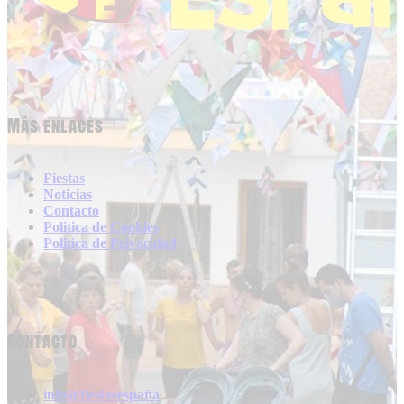
Más enlaces
Fiestas
Noticias
Contacto
Politica de Cookies
Politica de Privacidad
Contacto
info@fiestasespaña