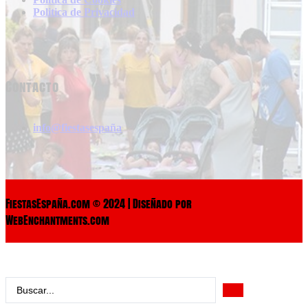
Politica de Privacidad
Contacto
info@fiestasespaña
FiestasEspaña.com © 2024 | Diseñado por
WebEnchantments.com
Search
...