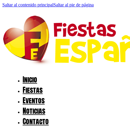
Saltar al contenido principal
Saltar al pie de página
Inicio
Fiestas
Eventos
Noticias
Contacto