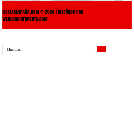
FiestasEspaña.com © 2024 | Diseñado por
WebEnchantments.com
Search
...