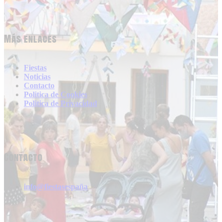
Más enlaces
Fiestas
Noticias
Contacto
Politica de Cookies
Politica de Privacidad
Contacto
info@fiestasespaña