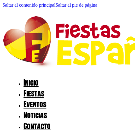
Saltar al contenido principal
Saltar al pie de página
Inicio
Fiestas
Eventos
Noticias
Contacto