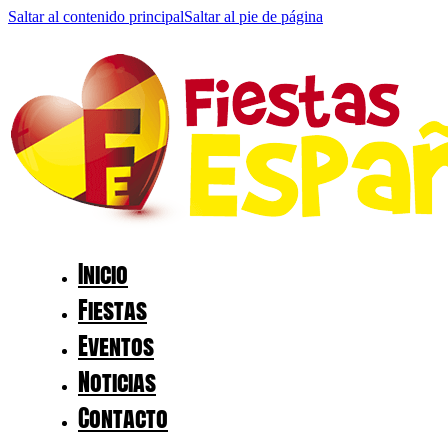
Saltar al contenido principal
Saltar al pie de página
Inicio
Fiestas
Eventos
Noticias
Contacto