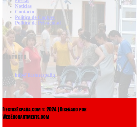
Fiestas
Noticias
Contacto
Politica de Cookies
Politica de Privacidad
Contacto
info@fiestasespaña
FiestasEspaña.com © 2024 | Diseñado por
WebEnchantments.com