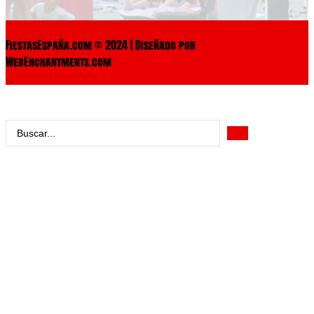
FiestasEspaña.com © 2024 | Diseñado por
WebEnchantments.com
Search
...