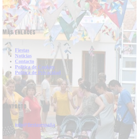
Más enlaces
Fiestas
Noticias
Contacto
Politica de Cookies
Politica de Privacidad
Contacto
info@fiestasespaña