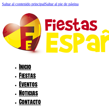
Saltar al contenido principal
Saltar al pie de página
Inicio
Fiestas
Eventos
Noticias
Contacto