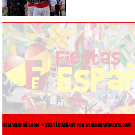
FiestasEspaña.com © 2024 | Diseñado por WebEnchantments.com