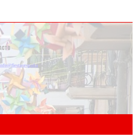
acto
info@fiestasespaña