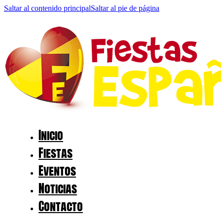
Saltar al contenido principal
Saltar al pie de página
Inicio
Fiestas
Eventos
Noticias
Contacto