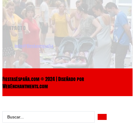
Contacto
info@fiestasespaña
FiestasEspaña.com © 2024 | Diseñado por
WebEnchantments.com
Search
...