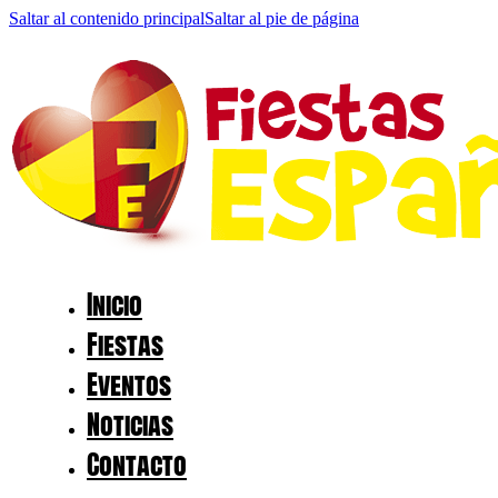
Saltar al contenido principal
Saltar al pie de página
Inicio
Fiestas
Eventos
Noticias
Contacto