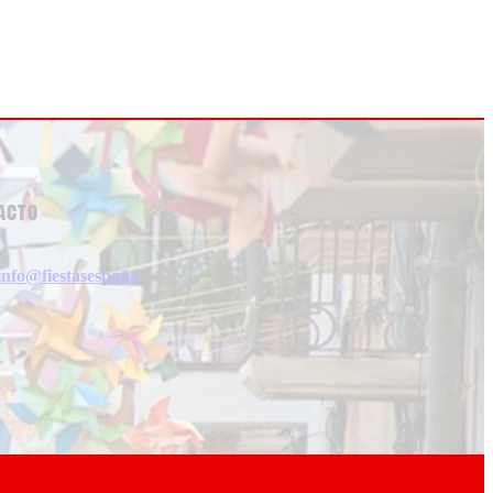
acto
info@fiestasespaña