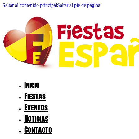
Saltar al contenido principal
Saltar al pie de página
Inicio
Fiestas
Eventos
Noticias
Contacto