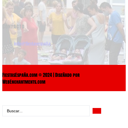
Contacto
info@fiestasespaña
FiestasEspaña.com © 2024 | Diseñado por
WebEnchantments.com
Search
...