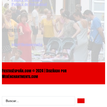
Politica de Privacidad
Contacto
info@fiestasespaña
FiestasEspaña.com © 2024 | Diseñado por
WebEnchantments.com
Search
...