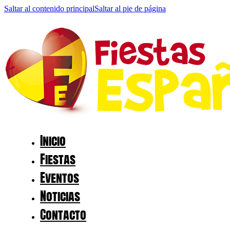
Saltar al contenido principal
Saltar al pie de página
Inicio
Fiestas
Eventos
Noticias
Contacto