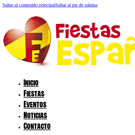
Saltar al contenido principal
Saltar al pie de página
Inicio
Fiestas
Eventos
Noticias
Contacto