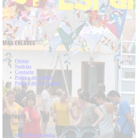
Más enlaces
Fiestas
Noticias
Contacto
Politica de Cookies
Politica de Privacidad
Contacto
info@fiestasespaña