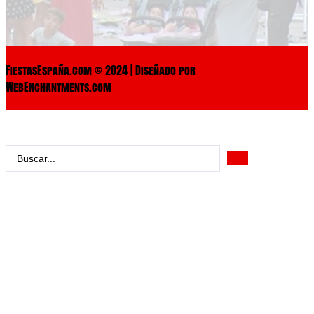
FiestasEspaña.com © 2024 | Diseñado por
WebEnchantments.com
Search
...