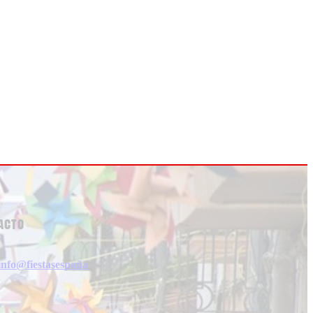
acto
info@fiestasespaña