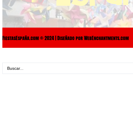
FiestasEspaña.com © 2024 | Diseñado por WebEnchantments.com
Search
...