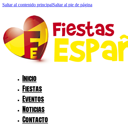
Saltar al contenido principal
Saltar al pie de página
Inicio
Fiestas
Eventos
Noticias
Contacto