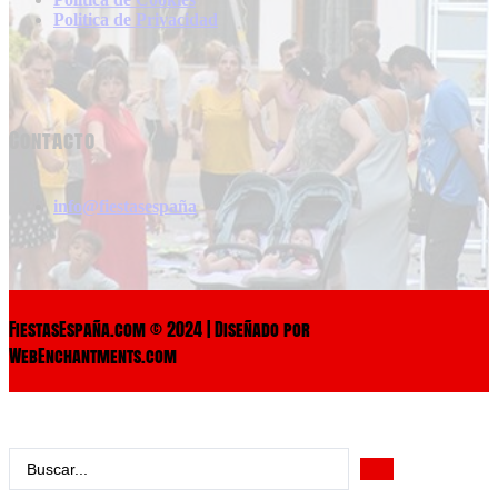
Politica de Privacidad
Contacto
info@fiestasespaña
FiestasEspaña.com © 2024 | Diseñado por
WebEnchantments.com
Search
...