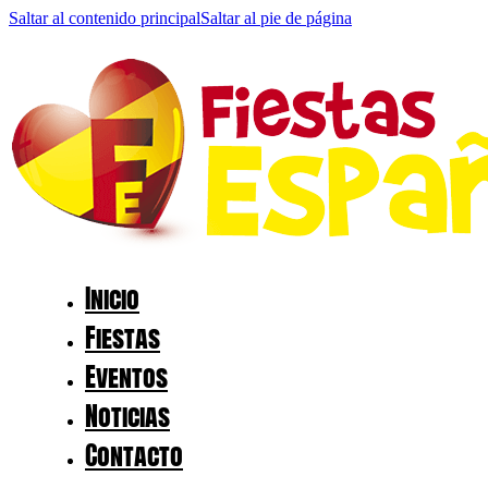
Saltar al contenido principal
Saltar al pie de página
Inicio
Fiestas
Eventos
Noticias
Contacto