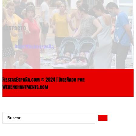
Contacto
info@fiestasespaña
FiestasEspaña.com © 2024 | Diseñado por
WebEnchantments.com
Search
...