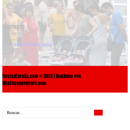
Contacto
info@fiestasespaña
FiestasEspaña.com © 2024 | Diseñado por
WebEnchantments.com
Search
...