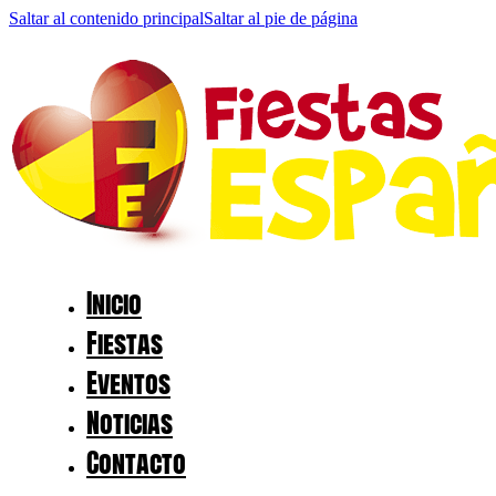
Saltar al contenido principal
Saltar al pie de página
Inicio
Fiestas
Eventos
Noticias
Contacto