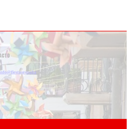
acto
info@fiestasespaña