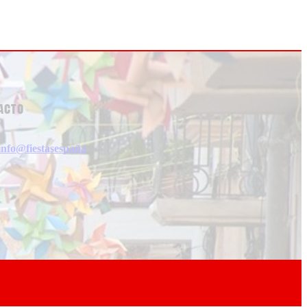
acto
info@fiestasespaña