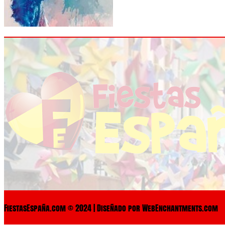
FiestasEspaña.com © 2024 | Diseñado por WebEnchantments.com