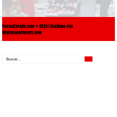
FiestasEspaña.com © 2024 | Diseñado por
WebEnchantments.com
Search
...