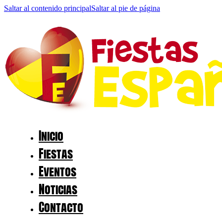
Saltar al contenido principal
Saltar al pie de página
Inicio
Fiestas
Eventos
Noticias
Contacto