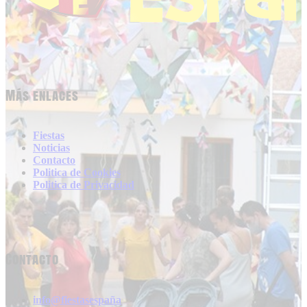
Más enlaces
Fiestas
Noticias
Contacto
Politica de Cookies
Politica de Privacidad
Contacto
info@fiestasespaña